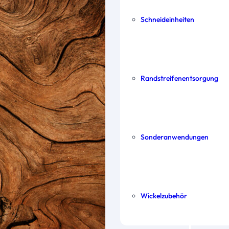
Schneideinheiten
Randstreifen­entsorgung
Sonder­anwendungen
Wickel­zubehör