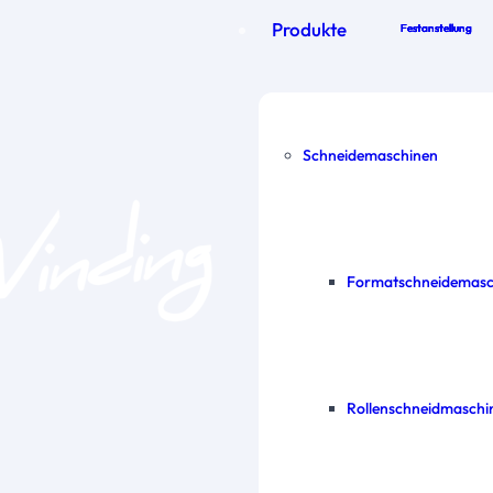
Produkte
Festanstellung
Festanstellung
Festanstellung
Festanstellung
Schneidemaschinen
Formatschneidemasc
Rollenschneidmaschi