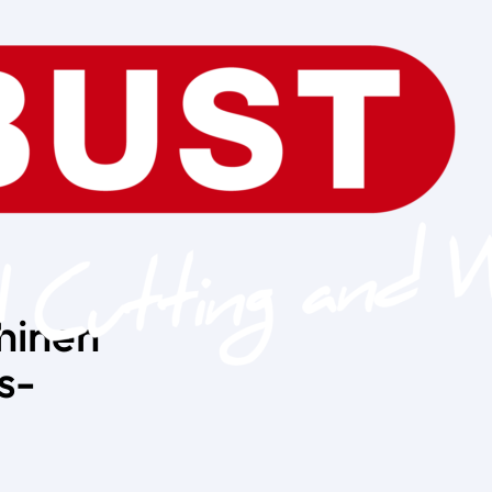
hinen
s-