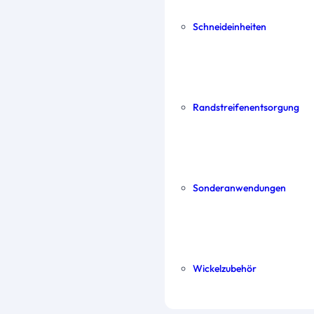
Schneideinheiten
Randstreifen­entsorgung
Sonder­anwendungen
Wickel­zubehör