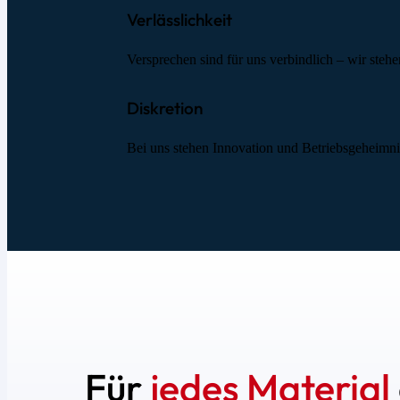
Verlässlichkeit
Versprechen sind für uns verbindlich – wir steh
Diskretion
Bei uns stehen Innovation und Betriebsgeheimnis
Für
jedes Material