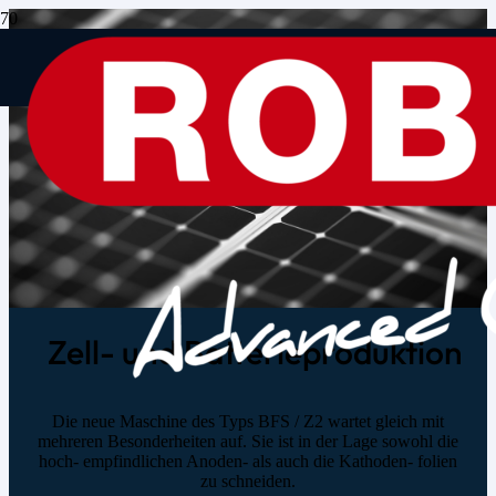
Zell- und Batterieproduktion
Die neue Maschine des Typs BFS / Z2 wartet gleich mit
mehreren Besonderheiten auf. Sie ist in der Lage sowohl die
hoch- empfindlichen Anoden- als auch die Kathoden- folien
zu schneiden.