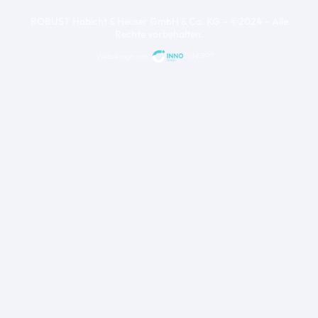
ROBUST Habicht & Heuser GmbH & Co. KG – ©2024 – Alle
Rechte vorbehalten.
Webdesign von