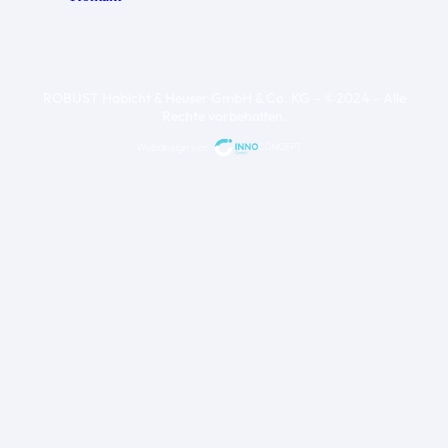
ROBUST Habicht & Heuser GmbH & Co. KG – ©2024 – Alle
Rechte vorbehalten.
Webdesign von