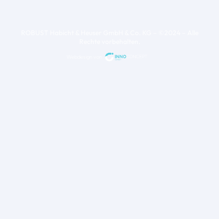
ROBUST Habicht & Heuser GmbH & Co. KG – ©2024 – Alle
Rechte vorbehalten.
Webdesign von